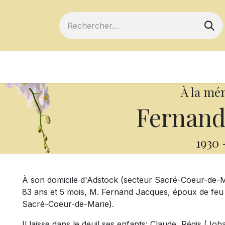
ts
Devenir membre
Votre coopérative
À la mé
Fernand
1930
À son domicile d'Adstock (secteur Sacré-Coeur-de-Ma
83 ans et 5 mois, M. Fernand Jacques, époux de feu 
Sacré-Coeur-de-Marie).
Il laisse dans le deuil ses enfants: Claude, Régis (