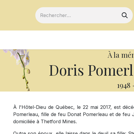
ts
Devenir membre
Votre coopérative
À la mé
Doris Pomer
1948
À l'Hôtel-Dieu de Québec, le 22 mai 2017, est déc
Pomerleau, fille de feu Donat Pomerleau et de feu 
domiciliée à Thetford Mines.
Outre son époux, elle laisse dans le deuil sa fille: S