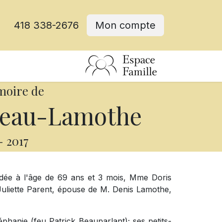
418 338-2676
Mon compte
moire de
leau-Lamothe
-
2017
édée à l'âge de 69 ans et 3 mois, Mme Doris
Juliette Parent, épouse de M. Denis Lamothe,
téphanie (feu Patrick Beauparlant); ses petits-