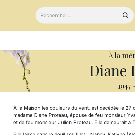
ts
Devenir membre
Votre coopérative
À la mé
Diane 
1947
À la Maison les couleurs du vent, est décédée le 27
madame Diane Proteau, épouse de feu monsieur Yvan
et de feu monsieur Julien Proteau. Elle demeurait à 
Elle laisse dans le deuil ses filles : Nancy, Katlyne (Ale