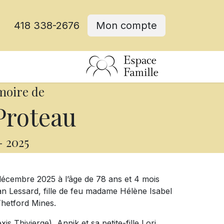
418 338-2676
Mon compte
moire de
Proteau
-
2025
 décembre 2025 à l’âge de 78 ans et 4 mois
 Lessard, fille de feu madame Hélène Isabel
Thetford Mines.
xis Thivierge), Annik et sa petite-fille Lori.