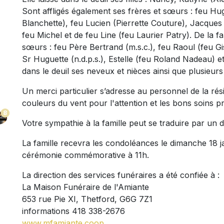
Sont affligés également ses frères et sœurs : feu Hu
Blanchette), feu Lucien (Pierrette Couture), Jacques 
feu Michel et de feu Line (feu Laurier Patry). De la f
sœurs : feu Père Bertrand (m.s.c.), feu Raoul (feu Gi
Sr Huguette (n.d.p.s.), Estelle (feu Roland Nadeau) et
dans le deuil ses neveux et nièces ainsi que plusieur
Un merci particulier s’adresse au personnel de la rési
couleurs du vent pour l'attention et les bons soins p
8
Votre sympathie à la famille peut se traduire par un 
La famille recevra les condoléances le dimanche 18 ja
cérémonie commémorative à 11h.
La direction des services funéraires a été confiée à :
La Maison Funéraire de l'Amiante
653 rue Pie XI, Thetford, G6G 7Z1
informations 418 338-2676
www.mfamiante.coop