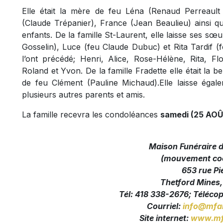
Elle était la mère de feu Léna (Renaud Perreault
(Claude Trépanier), France (Jean Beaulieu) ainsi q
enfants. De la famille St-Laurent, elle laisse ses sœ
Gosselin), Luce (feu Claude Dubuc) et Rita Tardif (fe
l’ont précédé; Henri, Alice, Rose-Hélène, Rita, Fl
Roland et Yvon. De la famille Fradette elle était la 
de feu Clément (Pauline Michaud).Elle laisse égale
plusieurs autres parents et amis.
La famille recevra les condoléances
samedi (25 AO
Maison Funéraire 
(mouvement coo
653 rue Pi
Thetford Mines
Tél: 418 338-2676; Téléco
Courriel:
info@mfa
Site internet:
www.mf