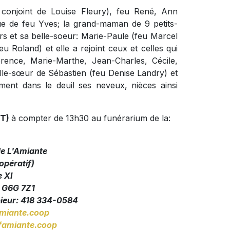
 conjoint de Louise Fleury), feu René, Ann
ue de feu Yves; la grand-maman de 9 petits-
urs et sa belle-soeur: Marie-Paule (feu Marcel
u Roland) et elle a rejoint ceux et celles qui
orence, Marie-Marthe, Jean-Charles, Cécile,
belle-sœur de Sébastien (feu Denise Landry) et
ment dans le deuil ses neveux, nièces ainsi
ÛT)
à compter de 13h30 au funérarium de la:
de L'Amiante
pératif)
e XI
, G6G 7Z1
pieur: 418 334-0584
miante.coop
amiante.coop