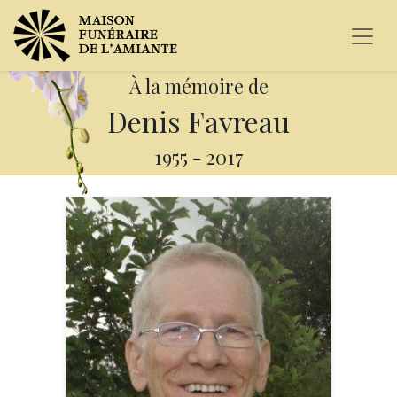
À la mémoire de
Denis Favreau
1955
-
2017