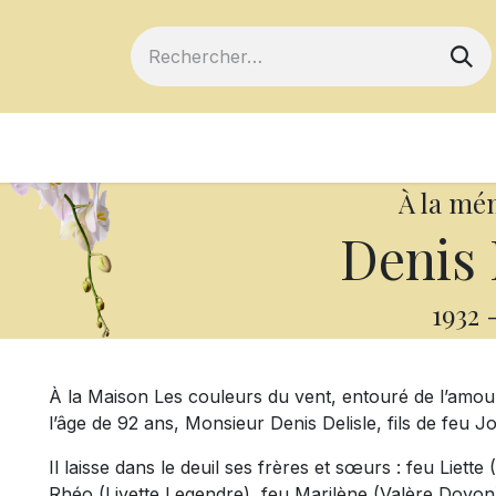
ts
Devenir membre
Votre coopérative
À la mé
Denis 
1932
À la Maison Les couleurs du vent, entouré de l’amou
l’âge de 92 ans, Monsieur Denis Delisle, fils de feu 
Il laisse dans le deuil ses frères et sœurs : feu Liette
Rhéo (Livette Legendre), feu Marilène (Valère Doyon)