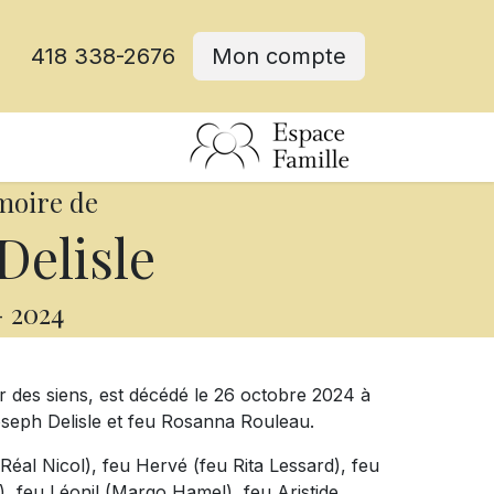
418 338-2676
Mon compte
moire de
Delisle
-
2024
r des siens, est décédé le 26 octobre 2024 à
Joseph Delisle et feu Rosanna Rouleau.
 (Réal Nicol), feu Hervé (feu Rita Lessard), feu
, feu Léonil (Margo Hamel), feu Aristide