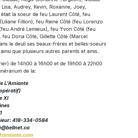
, Lisa, Audrey, Kevin, Roxanne, Joey,
 était la soeur de feu Laurent Côté, feu
iliane Fillion), feu Reine Côté (feu Lorenzo
 (feu André Lemieux), feu Yvon Côté (feu
eu Doria Côté, Gillette Côté (Marcel
ans le deuil ses beaux-frères et belles-soeurs
ainsi que plusieurs autres parents et amis.
vrier) de 14h00 à 16h00 et de 19h00 à 22h00
unérarium de la:
de L'Amiante
pératif)
e XI
ines
1
pieur: 418-334-0584
@bellnet.ca
amiante.com