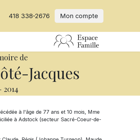
418 338-2676
Mon compte
moire de
ôté-Jacques
-
2014
 décédée à l'âge de 77 ans et 10 mois, Mme
ciliée à Adstock (secteur Sacré-Coeur-de-
ts: Claude, Régis (Johanne Turgeon), Maude