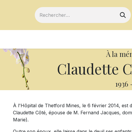
ts
Devenir membre
Votre coopérative
À la mé
Claudette C
1936
À l'Hôpital de Thetford Mines, le 6 février 2014, est
Claudette Côté, épouse de M. Fernand Jacques, domi
Marie).
Outre son époux, elle laisse dans le deuil ses enfan