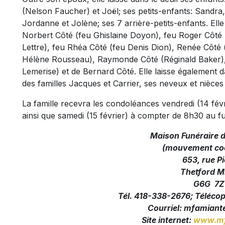
(Nelson Faucher) et Joël; ses petits-enfants: Sandra
Jordanne et Jolène; ses 7 arrière-petits-enfants. Elle
Norbert Côté (feu Ghislaine Doyon), feu Roger Côté (L
Lettre), feu Rhéa Côté (feu Denis Dion), Renée Côté
Hélène Rousseau), Raymonde Côté (Réginald Baker), f
Lemerise) et de Bernard Côté. Elle laisse également d
des familles Jacques et Carrier, ses neveux et nièces 
La famille recevra les condoléances vendredi (14 fé
ainsi que samedi (15 février) à compter de 8h30 au f
Maison Funéraire 
(mouvement coo
653, rue Pi
Thetford M
G6G 7Z
Tél. 418-338-2676; Téléco
Courriel:
mfamiante
Site internet:
www.mf