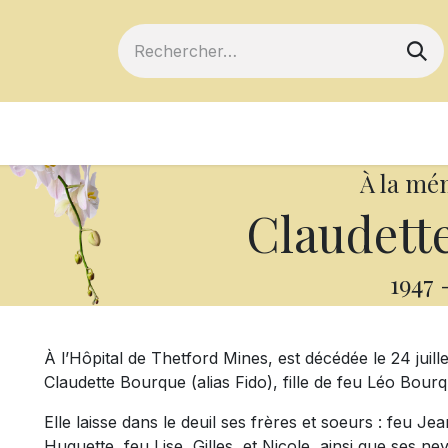
ts
Devenir membre
Votre coopérative
À la mé
Claudett
1947
À l’Hôpital de Thetford Mines, est décédée le 24 juil
Claudette Bourque (alias Fido), fille de feu Léo Bourq
Elle laisse dans le deuil ses frères et soeurs : feu J
Huguette, feu Lise, Gilles, et Nicole, ainsi que ses ne