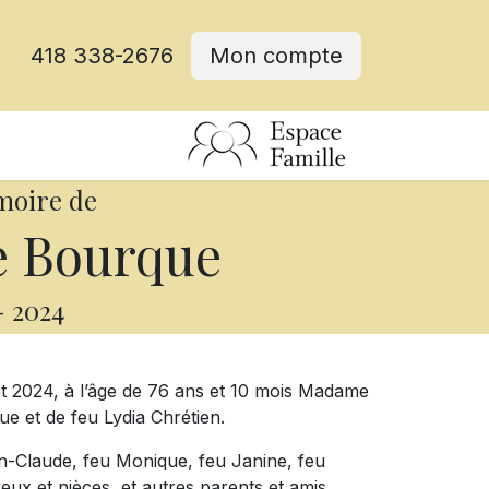
418 338-2676
Mon compte
moire de
e Bourque
-
2024
let 2024, à l’âge de 76 ans et 10 mois Madame
ue et de feu Lydia Chrétien.
ean-Claude, feu Monique, feu Janine, feu
veux et nièces, et autres parents et amis.