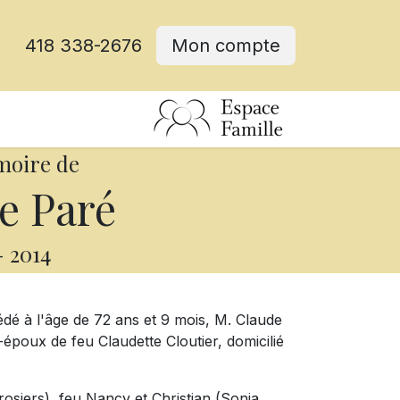
418 338-2676
Mon compte
moire de
e Paré
-
2014
édé à l'âge de 72 ans et 9 mois, M. Claude
-époux de feu Claudette Cloutier, domicilié
srosiers), feu Nancy et Christian (Sonia