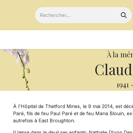
ts
Devenir membre
Votre coopérative
À la mé
Claud
1941
À l'Hôpital de Thetford Mines, le 9 mai 2014, est déc
Paré, fils de feu Paul Paré et de feu Maria Blouin, ex
autrefois à East Broughton.
Il laisse dans le deuil ses enfants: Nathalie (Yvon De