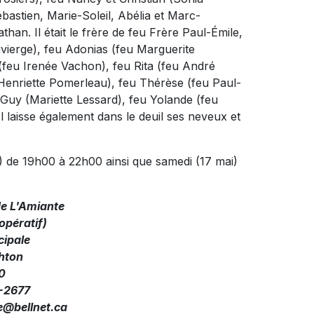
ébastien, Marie-Soleil, Abélia et Marc-
than. Il était le frère de feu Frère Paul-Émile,
vierge), feu Adonias (feu Marguerite
(feu Irenée Vachon), feu Rita (feu André
Henriette Pomerleau), feu Thérèse (feu Paul-
 Guy (Mariette Lessard), feu Yolande (feu
Il laisse également dans le deuil ses neveux et
) de 19h00 à 22h00 ainsi que samedi (17 mai)
de L'Amiante
pératif)
cipale
hton
0
7-2677
@bellnet.ca