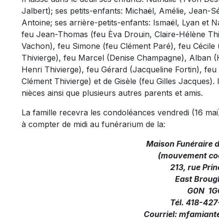
Jalbert); ses petits-enfants: Michaël, Amélie, Jean-S
Antoine; ses arrière-petits-enfants: Ismaël, Lyan et Na
feu Jean-Thomas (feu Èva Drouin, Claire-Hélène Thi
Vachon), feu Simone (feu Clément Paré), feu Cécile 
Thivierge), feu Marcel (Denise Champagne), Alban (
Henri Thivierge), feu Gérard (Jacqueline Fortin), feu
Clément Thivierge) et de Gisèle (feu Gilles Jacques). 
nièces ainsi que plusieurs autres parents et amis.
La famille recevra les condoléances vendredi (16 mai
à compter de midi au funérarium de la:
Maison Funéraire 
(mouvement coo
213, rue Prin
East Broug
G0N 1G
Tél. 418-42
Courriel:
mfamiante