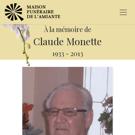
À la mémoire de
Claude Monette
1933
-
2013