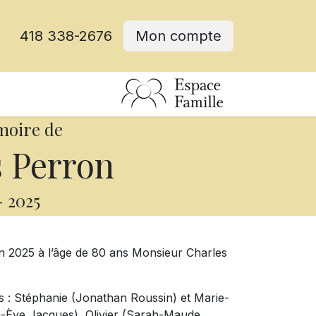
418 338-2676
Mon compte
moire de
 Perron
-
2025
 2025 à l’âge de 80 ans Monsieur Charles
les : Stéphanie (Jonathan Roussin) et Marie-
rah-Ève Jacques), Olivier (Sarah-Maude