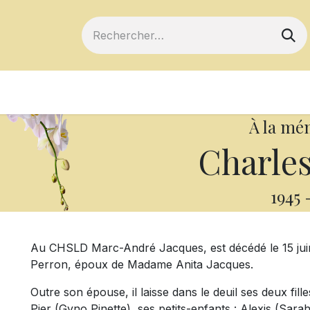
ts
Devenir membre
Votre coopérative
À la mé
Charles
1945
Au CHSLD Marc-André Jacques, est décédé le 15 juin
Perron, époux de Madame Anita Jacques.
Outre son épouse, il laisse dans le deuil ses deux fil
Pier (Gyno Pinette), ses petits-enfants : Alexis (Sa