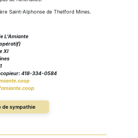
tière Saint-Alphonse de Thetford Mines.
de L'Amiante
pératif)
e XI
ines
1
écopieur: 418-334-0584
miante.coop
amiante.coop
e de sympathie