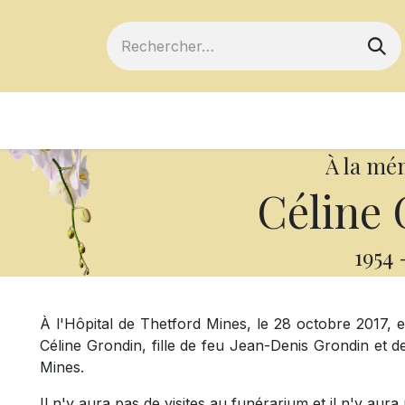
ts
Devenir membre
Votre coopérative
À la mé
Céline 
1954
À l'Hôpital de Thetford Mines, le 28 octobre 2017, 
Céline Grondin, fille de feu Jean-Denis Grondin et d
Mines.
Il n'y aura pas de visites au funérarium et il n'y aura 