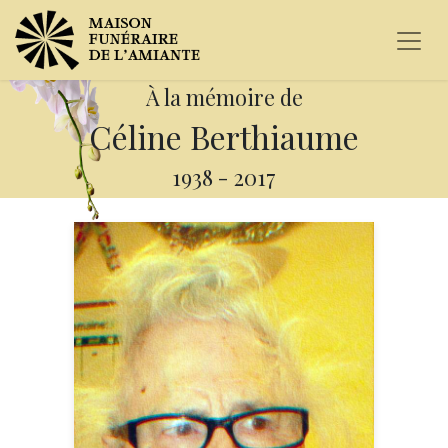
À la mémoire de
Céline Berthiaume
1938
-
2017