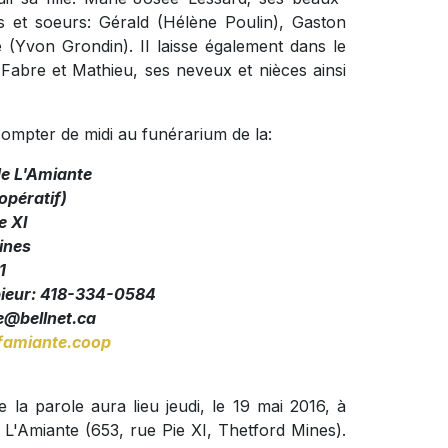
s et soeurs: Gérald (Hélène Poulin), Gaston
(Yvon Grondin). Il laisse également dans le
 Fabre et Mathieu, ses neveux et nièces ainsi
compter de midi au funérarium de la:
de L'Amiante
pératif)
e XI
ines
1
pieur: 418-334-0584
@bellnet.ca
amiante.coop
 la parole aura lieu jeudi, le 19 mai 2016, à
L'Amiante (653, rue Pie XI, Thetford Mines).