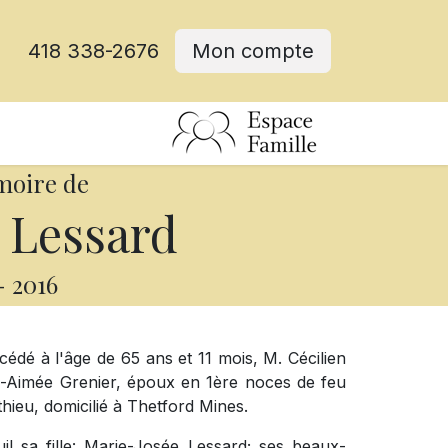
418 338-2676
Mon compte
moire de
 Lessard
-
2016
cédé à l'âge de 65 ans et 11 mois, M. Cécilien
e-Aimée Grenier, époux en 1ère noces de feu
eu, domicilié à Thetford Mines.
il sa fille: Marie-Josée Lessard; ses beaux-