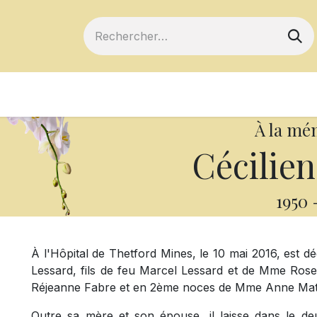
ts
Devenir membre
Votre coopérative
À la mé
Cécilien
1950
À l'Hôpital de Thetford Mines, le 10 mai 2016, est dé
Lessard, fils de feu Marcel Lessard et de Mme Ros
Réjeanne Fabre et en 2ème noces de Mme Anne Mathi
Outre sa mère et son épouse, il laisse dans le deu