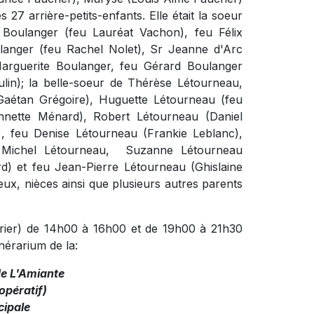
 27 arrière-petits-enfants. Elle était la soeur
Boulanger (feu Lauréat Vachon), feu Félix
langer (feu Rachel Nolet), Sr Jeanne d'Arc
Marguerite Boulanger, feu Gérard Boulanger
lin); la belle-soeur de Thérèse Létourneau,
Gaétan Grégoire), Huguette Létourneau (feu
nnette Ménard), Robert Létourneau (Daniel
, feu Denise Létourneau (Frankie Leblanc),
u Michel Létourneau, Suzanne Létourneau
) et feu Jean-Pierre Létourneau (Ghislaine
eux, nièces ainsi que plusieurs autres parents
vrier) de 14h00 à 16h00 et de 19h00 à 21h30
nérarium de la:
de L'Amiante
pératif)
cipale