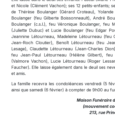
et Nicole (Clément Vachon); ses 12 petits-enfants; ses
de Thérèse Boulanger (Gérard Croteau), Yolande 
Boulanger (feu Gilberte Boissonneault), André Bou
Boulanger (c.s.l.), feu Véronique Boulanger, feu 
(Juliette Dubuc) et Lucie Boulanger (feu Edgar Pou
Jeannine Létourneau, Madeleine Létourneau (feu 
Jean-Roch Cloutier), Benoît Létourneau (feu Jea
Lesage), Claudette Létourneau (Jean-Charles Dion)
feu Jean-Paul Létourneau (Hélène Gilbert), fe
(Valmore Vachon), Lucie Létourneau (Roger Lessard
Faucher). Elle laisse également dans le deuil ses nev
et amis.
La famille recevra les condoléances vendredi (5 fé
ainsi que samedi (6 février) à compter de 9h00 au fu
Maison Funéraire 
(mouvement coo
213, rue Prin