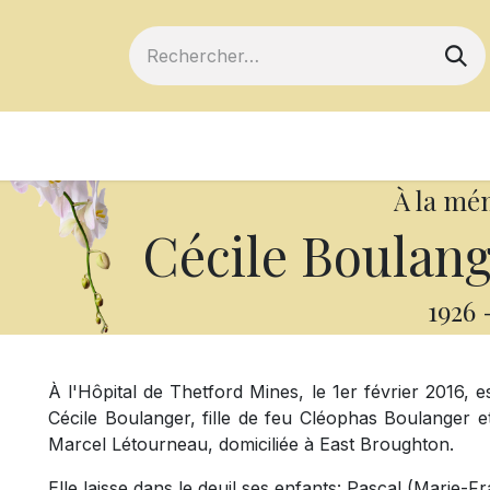
ts
Devenir membre
Votre coopérative
À la mé
Cécile Boulan
1926
À l'Hôpital de Thetford Mines, le 1er février 2016,
Cécile Boulanger, fille de feu Cléophas Boulanger
Marcel Létourneau, domiciliée à East Broughton.
Elle laisse dans le deuil ses enfants: Pascal (Marie