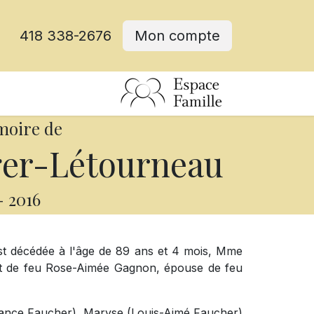
418 338-2676
Mon compte
moire de
ger-Létourneau
-
2016
 est décédée à l'âge de 89 ans et 4 mois, Mme
 et de feu Rose-Aimée Gagnon, épouse de feu
-France Faucher), Maryse (Louis-Aimé Faucher)