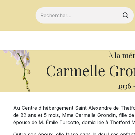
ts
Devenir membre
Votre coopérative
À la mé
Carmelle Gro
1936
Au Centre d'hébergement Saint-Alexandre de Thetfor
de 82 ans et 5 mois, Mme Carmelle Grondin, fille d
épouse de M. Émile Turcotte, domiciliée à Thetford M
Outre son époux, elle laisse dans le deuil ses enfan