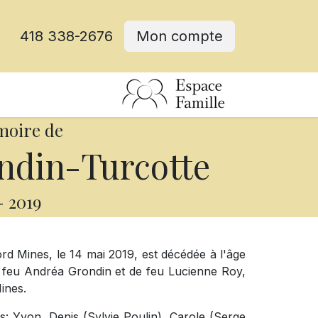
418 338-2676
Mon compte
moire de
ndin-Turcotte
-
2019
d Mines, le 14 mai 2019, est décédée à l'âge
e feu Andréa Grondin et de feu Lucienne Roy,
ines.
ts: Yvon, Denis (Sylvie Poulin), Carole (Serge