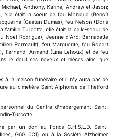
s: Michaël, Anthony, Karine, Andrew et Jason;
n, elle était la soeur de feu Monique (Benoît
Jacqueline (Gaétan Dumas), feu Nelson (Doris
 famille Turcotte, elle était la belle-soeur de
eu Noël Rodrigue), Jeanne d'Arc, Bernadette
ilien Perreault), feu Marguerite, feu Robert
), Fernand, Armand (Lina Lehoux) et de feu
ans le deuil ses neveux et nièces ainsi que
es à la maison funéraire et il n'y aura pas de
ieure au cimetière Saint-Alphonse de Thetford
e personnel du Centre d'hébergement Saint-
ndin-Turcotte.
re par un don au Fonds C.H.S.L.D. Saint-
Mines, G6G 0C1) ou à la Société Alzheimer