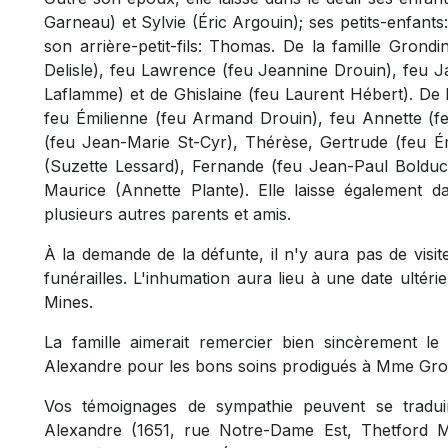
Garneau) et Sylvie (Éric Argouin); ses petits-enfant
son arrière-petit-fils: Thomas. De la famille Grondi
Delisle), feu Lawrence (feu Jeannine Drouin), feu 
Laflamme) et de Ghislaine (feu Laurent Hébert). De la
feu Émilienne (feu Armand Drouin), feu Annette (f
(feu Jean-Marie St-Cyr), Thérèse, Gertrude (feu Ém
(Suzette Lessard), Fernande (feu Jean-Paul Bolduc
Maurice (Annette Plante). Elle laisse également d
plusieurs autres parents et amis.
À la demande de la défunte, il n'y aura pas de visit
funérailles. L'inhumation aura lieu à une date ultér
Mines.
La famille aimerait remercier bien sincèrement l
Alexandre pour les bons soins prodigués à Mme Gro
Vos témoignages de sympathie peuvent se tradui
Alexandre (1651, rue Notre-Dame Est, Thetford 