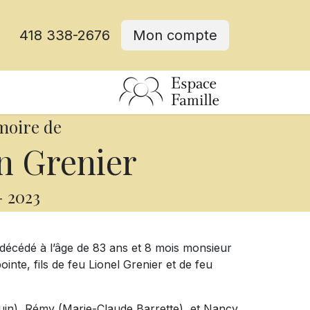
418 338-2676
Mon compte
moire de
n Grenier
-
2023
t décédé à l’âge de 83 ans et 8 mois monsieur
te, fils de feu Lionel Grenier et de feu
Gouin), Rémy (Marie-Claude Barrette), et Nancy