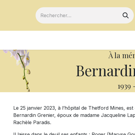
ts
Devenir membre
Votre coopérative
À la mé
Bernardi
1939
Le 25 janvier 2023, à l’hôpital de Thetford Mines, es
Bernardin Grenier, époux de madame Jacqueline Lapoin
Rachèle Paradis.
Il laisse dans le deuil ses enfants : Roger (Maryse 