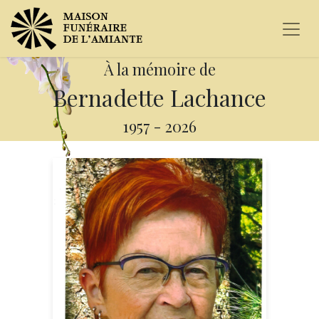
À la mémoire de
Bernadette Lachance
1957
-
2026