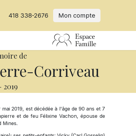
418 338-2676
Mon compte
moire de
erre-Corriveau
-
2019
 mai 2019, est décédée à l'âge de 90 ans et 7
apierre et de feu Félixine Vachon, épouse de
d Mines.
laire); ses petits-enfants: Vicky (Carl Gosselin)