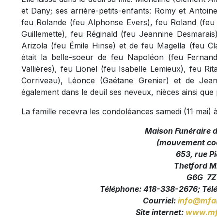
et Dany; ses arrière-petits-enfants: Romy et Antoine.
feu Rolande (feu Alphonse Evers), feu Roland (feu 
Guillemette), feu Réginald (feu Jeannine Desmarais)
Arizola (feu Émile Hinse) et de feu Magella (feu Cla
était la belle-soeur de feu Napoléon (feu Fernand
Vallières), feu Lionel (feu Isabelle Lemieux), feu R
Corriveau), Léonce (Gaétane Grenier) et de Jean
également dans le deuil ses neveux, nièces ainsi que 
La famille recevra les condoléances samedi (11 mai) 
Maison Funéraire 
(mouvement coo
653, rue Pi
Thetford M
G6G 7Z
Téléphone: 418-338-2676; Tél
Courriel:
info@mfa
Site internet:
www.mf