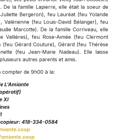
 De la famille Lapierre, elle était la soeur de
Juliette Bergeron), feu Lauréat (feu Yolande
, Valérienne (feu Louis-David Bélanger), feu
udie Marcotte). De la famille Corriveau, elle
e Vallières), feu Rose-Aimée (feu Clermont
ita (feu Gérard Couture), Gérard (feu Thérèse
nette (feu Jean-Marie Nadeau). Elle laisse
plusieurs autres parents et amis.
à compter de 9h00 à la:
de L'Amiante
pératif)
e XI
ines
1
écopieur: 418-334-0584
miante.coop
amiante.coop