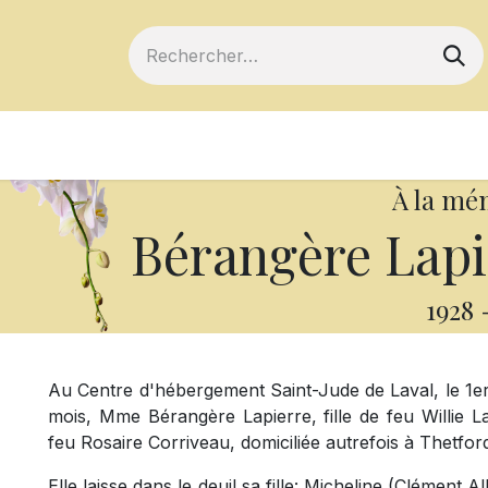
ts
Devenir membre
Votre coopérative
À la mé
Bérangère Lapi
1928
Au Centre d'hébergement Saint-Jude de Laval, le 1er
mois, Mme Bérangère Lapierre, fille de feu Willie L
feu Rosaire Corriveau, domiciliée autrefois à Thetfor
Elle laisse dans le deuil sa fille: Micheline (Clément Al