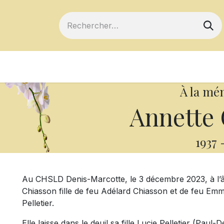
ts
Devenir membre
Votre coopérative
À la mé
Annette 
1937
Au CHSLD Denis-Marcotte, le 3 décembre 2023, à l’
Chiasson fille de feu Adélard Chiasson et de feu Emma
Pelletier.
Elle laisse dans le deuil sa fille Lucie Pelletier (Paul