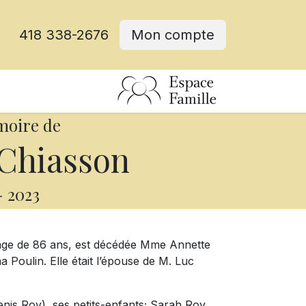
418 338-2676
Mon compte
moire de
Chiasson
-
2023
âge de 86 ans, est décédée Mme Annette
 Poulin. Elle était l’épouse de M. Luc
-Denis Roy), ses petits-enfants; Sarah Roy