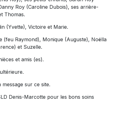
Danny Roy (Caroline Dubois), ses arrière-
 et Thomas.
n (Yvette), Victoire et Marie.
écile (feu Raymond), Monique (Auguste), Noëlla
arence) et Suzelle.
nièces et amis (es).
ultérieure.
n message sur ce site.
SLD Denis-Marcotte pour les bons soins