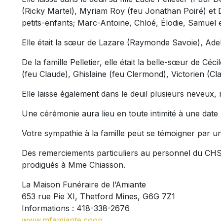
(Ricky Martel), Myriam Roy (feu Jonathan Poiré) et 
petits-enfants; Marc-Antoine, Chloé, Élodie, Samuel
Elle était la sœur de Lazare (Raymonde Savoie), Adeli
De la famille Pelletier, elle était la belle-sœur de C
(feu Claude), Ghislaine (feu Clermond), Victorien (Cl
Elle laisse également dans le deuil plusieurs neveux, 
Une cérémonie aura lieu en toute intimité à une date 
Votre sympathie à la famille peut se témoigner par u
Des remerciements particuliers au personnel du CH
prodigués à Mme Chiasson.
La Maison Funéraire de l’Amiante
653 rue Pie XI, Thetford Mines, G6G 7Z1
Informations : 418-338-2676
www.mfamiante.coop