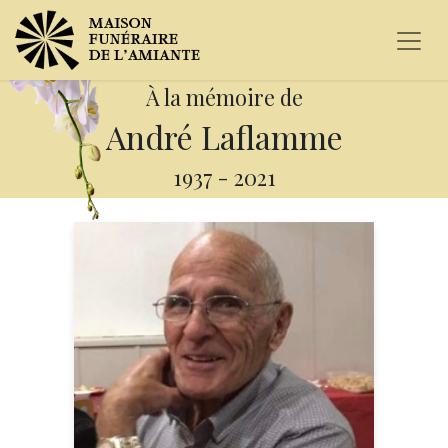
À la mémoire de
André Laflamme
1937
-
2021