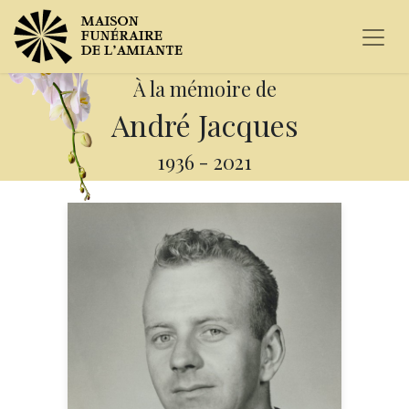
À la mémoire de
André Jacques
1936
-
2021