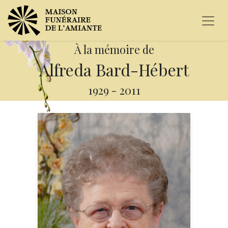
À la mémoire de
Alfreda Bard-Hébert
1929
-
2011