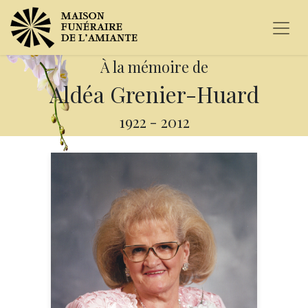
À la mémoire de
Aldéa Grenier-Huard
1922
-
2012