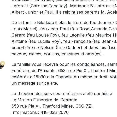
Laforest (Caroline Tanguay), Marianne B. Laforest (M
Albert Junior et Paul. Il a rejoint ses parents M. A
De la famille Bilodeau il était le frère de feu Jeanne
Louis Martel), feu Jean-Paul (feu Rose-Amande Girard
Gérard (feu Louise Foy), feu Léonille (feu Maurice Hu
Antoine (feu Lucille Roy), feu Françoise (feu Jean-Bapt
beau-frère de Nelson (Lise Gadner) et de Valois (Lise 
neveux, nièces, cousins, cousines et amis(es).
7
La famille vous recevra pour les condoléances, same
Funéraire de l’Amiante, 653, rue Pie XI, Thetford Min
célébrée à 16h30 à la Chapelle du même endroit. Votr
un message sur ce site.
La direction des services funéraires a été confiée à
La Maison Funéraire de l’Amiante
653 rue Pie XI, Thetford Mines, G6G 7Z1
Informations : 418-338-2676