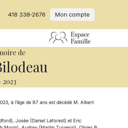
418 338-2676
Mon compte
moire de
Bilodeau
-
2023
2023, à l’âge de 87 ans est décédé M. Albert
dford), Josée (Daniel Laforest) et Eric
th Morin), Audrey (Martin Turgeon), Olivier B.