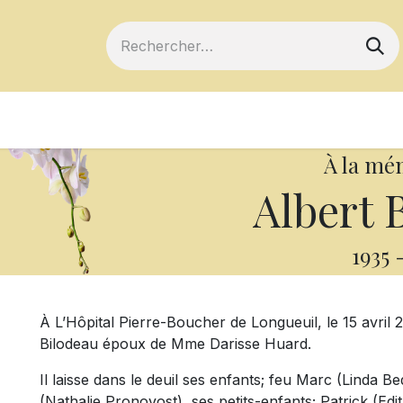
ts
Devenir membre
Votre coopérative
À la mé
Albert 
1935
À L’Hôpital Pierre-Boucher de Longueuil, le 15 avril 
Bilodeau époux de Mme Darisse Huard.
Il laisse dans le deuil ses enfants; feu Marc (Linda Be
(Nathalie Pronovost), ses petits-enfants; Patrick (Edi