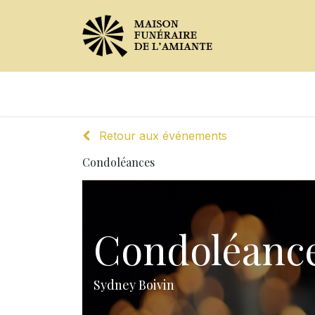
Avis de décès
Services offer
Retour aux événements
Condoléances
Condoléanc
Sydney Boivin