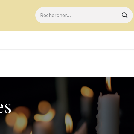
ts
Devenir membre
Votre coopérative
es