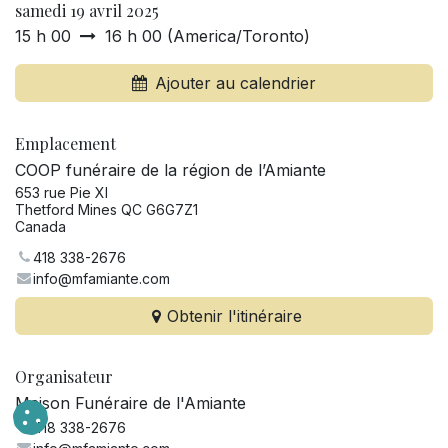
samedi 19 avril 2025
15 h 00
16 h 00
(
America/Toronto
)
Ajouter au calendrier
Emplacement
COOP funéraire de la région de l’Amiante
653 rue Pie XI
Thetford Mines QC G6G7Z1
Canada
418 338-2676
info@mfamiante.com
Obtenir l'itinéraire
Organisateur
Maison Funéraire de l'Amiante
418 338-2676