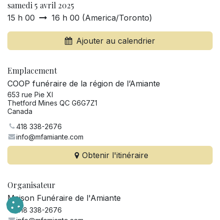
samedi 5 avril 2025
15 h 00
16 h 00
(
America/Toronto
)
Ajouter au calendrier
Emplacement
COOP funéraire de la région de l’Amiante
653 rue Pie XI
Thetford Mines QC G6G7Z1
Canada
418 338-2676
info@mfamiante.com
Obtenir l'itinéraire
Organisateur
Maison Funéraire de l'Amiante
418 338-2676