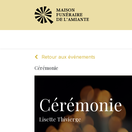
Avis de décès
Services offer
Retour aux événements
Cérémonie
Cérémonie
Lisette Thivierge