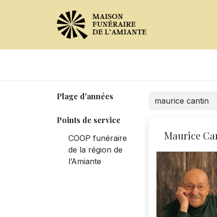
Avis de décès
Services offer
Plage d'années
Points de service
Maurice Ca
COOP funéraire
de la région de
l’Amiante