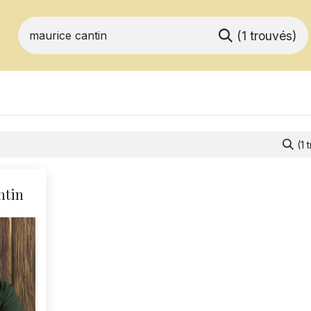
(1 trouvés)
ts
Devenir membre
Votre coopérative
(1 
ntin