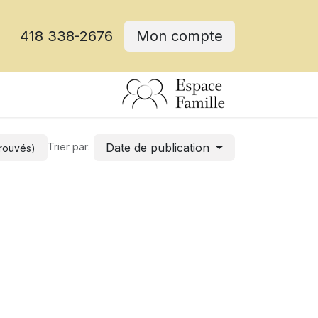
418 338-2676
Mon compte
Date de publication
Trier par:
trouvés)