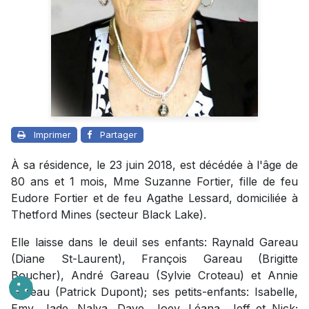
Imprimer
Partager
À sa résidence, le 23 juin 2018, est décédée à l'âge de
80 ans et 1 mois, Mme Suzanne Fortier, fille de feu
Eudore Fortier et de feu Agathe Lessard, domiciliée à
Thetford Mines (secteur Black Lake).
Elle laisse dans le deuil ses enfants: Raynald Gareau
(Diane St-Laurent), François Gareau (Brigitte
Boucher), André Gareau (Sylvie Croteau) et Annie
Gareau (Patrick Dupont); ses petits-enfants: Isabelle,
Emy, Jade, Nalya, Dave, Joey, Léana, Jeff et Nick;