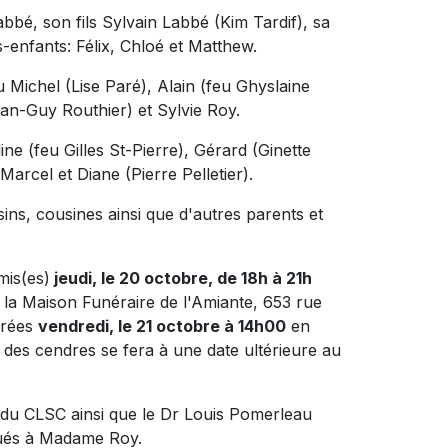
bé, son fils Sylvain Labbé (Kim Tardif), sa
ts-enfants: Félix, Chloé et Matthew.
eu Michel (Lise Paré), Alain (feu Ghyslaine
an-Guy Routhier) et Sylvie Roy.
line (feu Gilles St-Pierre), Gérard (Ginette
arcel et Diane (Pierre Pelletier).
ins, cousines ainsi que d'autres parents et
mis(es)
jeudi, le 20 octobre, de 18h à 21h
 la Maison Funéraire de l'Amiante, 653 rue
brées
vendredi, le 21 octobre à 14h00
en
 des cendres se fera à une date ultérieure au
l du CLSC ainsi que le Dr Louis Pomerleau
igués à Madame Roy.