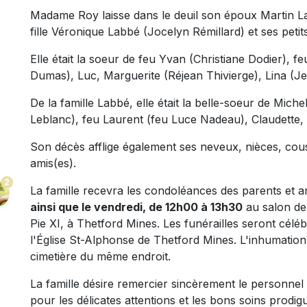
Madame Roy laisse dans le deuil son époux Martin Lab
fille Véronique Labbé (Jocelyn Rémillard) et ses peti
Elle était la soeur de feu Yvan (Christiane Dodier), f
Dumas), Luc, Marguerite (Réjean Thivierge), Lina (Je
De la famille Labbé, elle était la belle-soeur de Miche
Leblanc), feu Laurent (feu Luce Nadeau), Claudette, M
Son décès afflige également ses neveux, nièces, cous
amis(es).
2
La famille recevra les condoléances des parents et a
ainsi que le vendredi, de 12h00 à 13h30
au salon de
Pie XI, à Thetford Mines. Les funérailles seront célé
l'Église St-Alphonse de Thetford Mines. L'inhumation
cimetière du même endroit.
La famille désire remercier sincèrement le personne
pour les délicates attentions et les bons soins prod