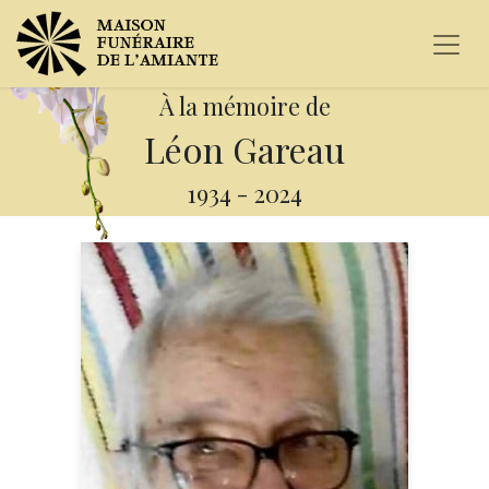
À la mémoire de
Léon Gareau
1934
-
2024