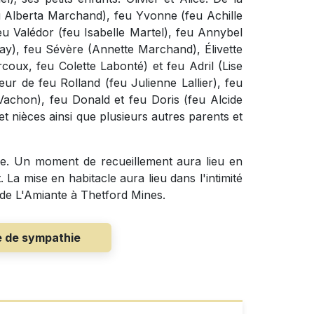
feu Alberta Marchand), feu Yvonne (feu Achille
eu Valédor (feu Isabelle Martel), feu Annybel
y), feu Sévère (Annette Marchand), Élivette
oux, feu Colette Labonté) et feu Adril (Lise
oeur de feu Rolland (feu Julienne Lallier), feu
Vachon), feu Donald et feu Doris (feu Alcide
et nièces ainsi que plusieurs autres parents et
ue. Un moment de recueillement aura lieu en
 La mise en habitacle aura lieu dans l'intimité
 de L'Amiante à Thetford Mines.
e de sympathie