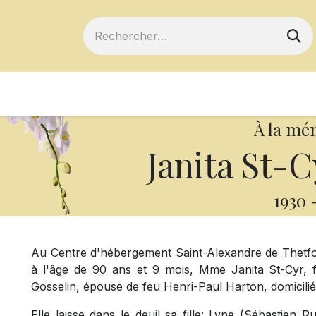
ts
Devenir membre
Votre coopérative
À la mé
Janita St-C
1930
Au Centre d'hébergement Saint-Alexandre de Thetfo
à l'âge de 90 ans et 9 mois, Mme Janita St-Cyr, 
Gosselin, épouse de feu Henri-Paul Harton, domicili
Elle laisse dans le deuil sa fille: Lyne (Sébastien Ru