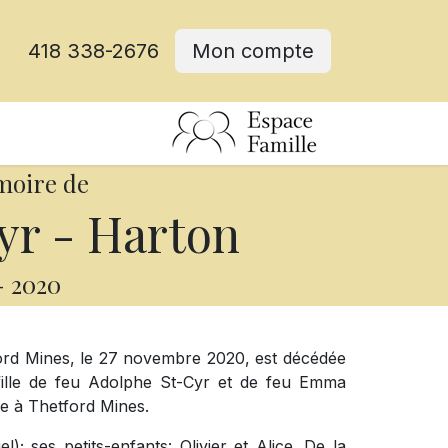
418 338-2676
Mon compte
moire de
yr - Harton
-
2020
rd Mines, le 27 novembre 2020, est décédée
fille de feu Adolphe St-Cyr et de feu Emma
ée à Thetford Mines.
el); ses petits-enfants: Olivier et Alice. De la