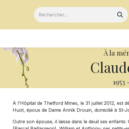
ts
Devenir membre
Votre coopérative
À la mé
Claud
1953
À l'Hôpital de Thetford Mines, le 31 juillet 2012, est 
Huot, époux de Dame Annik Drouin, domicilié à St-J
Outre son épouse, il laisse dans le deuil ses enfants
(Pascal Baillargeon), William et Anthony; ses petits