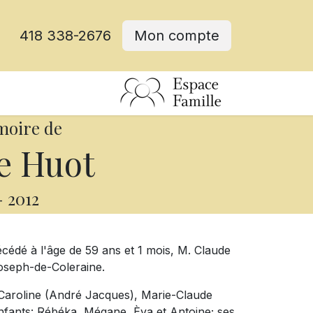
418 338-2676
Mon compte
moire de
e Huot
-
2012
décédé à l'âge de 59 ans et 1 mois, M. Claude
oseph-de-Coleraine.
: Caroline (André Jacques), Marie-Claude
-enfants: Rébéka, Mégane, Èva et Antoine; ses