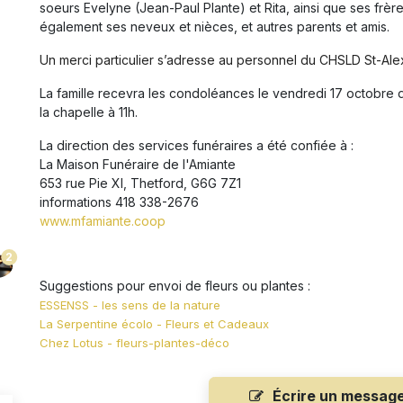
soeurs
E
velyne (Jean-Paul Plante) et Rita, ainsi que ses frèr
également ses neveux et nièces, et autres parents et amis.
Un merci particulier s’adresse au personnel du CHSLD St-Al
La famille recevra les condoléances le vendredi 17 octobre
la chapelle à 11h.
La direction des services funéraires a été confiée à :
La Maison Funéraire de l'Amiante
653 rue Pie XI, Thetford, G6G 7Z1
informations 418 338-2676
www.mfamiante.coop
2
Suggestions pour envoi de fleurs ou plantes :
ESSENSS - les sens de la nature
La Serpentine écolo - Fleurs et Cadeaux
Chez Lotus - fleurs-plantes-déco
Écrire un messag