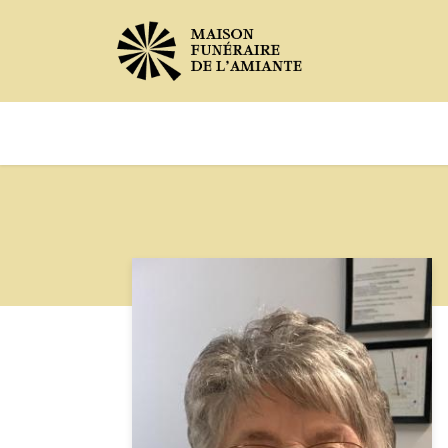
Avis de décès
Services offer