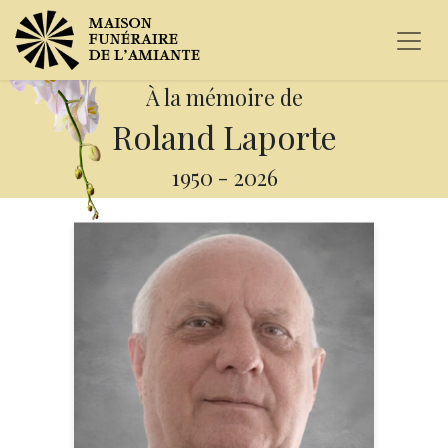
À la mémoire de
Roland Laporte
1950
-
2026