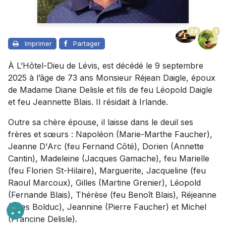
24
1
Imprimer
Partager
À L’Hôtel-Dieu de Lévis, est décédé le 9 septembre
2025 à l’âge de 73 ans Monsieur Réjean Daigle, époux
de Madame Diane Delisle et fils de feu Léopold Daigle
et feu Jeannette Blais. Il résidait à Irlande.
Outre sa chère épouse, il laisse dans le deuil ses
frères et sœurs : Napoléon (Marie-Marthe Faucher),
Jeanne D'Arc (feu Fernand Côté), Dorien (Annette
Cantin), Madeleine (Jacques Gamache), feu Marielle
(feu Florien St-Hilaire), Marguerite, Jacqueline (feu
Raoul Marcoux), Gilles (Martine Grenier), Léopold
(Fernande Blais), Thérèse (feu Benoît Blais), Réjeanne
(Yves Bolduc), Jeannine (Pierre Faucher) et Michel
(Francine Delisle).