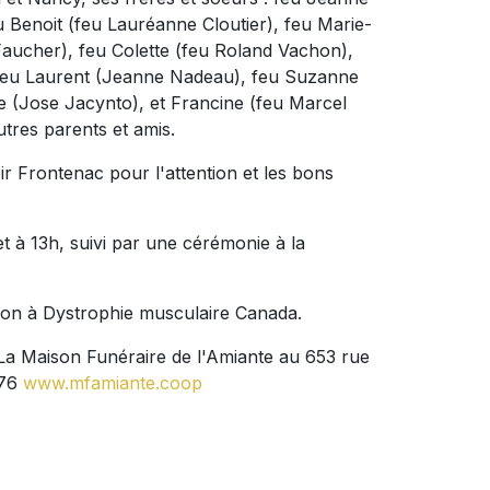
u Benoit (feu Lauréanne Cloutier), feu Marie-
 Faucher), feu Colette (feu Roland Vachon),
, feu Laurent (Jeanne Nadeau), feu Suzanne
le (Jose Jacynto), et Francine (feu Marcel
utres parents et amis.
r Frontenac pour l'attention et les bons
et à 13h, suivi par une cérémonie à la
 don à Dystrophie musculaire Canada.
: La Maison Funéraire de l'Amiante au 653 rue
676
www.mfamiante.coop