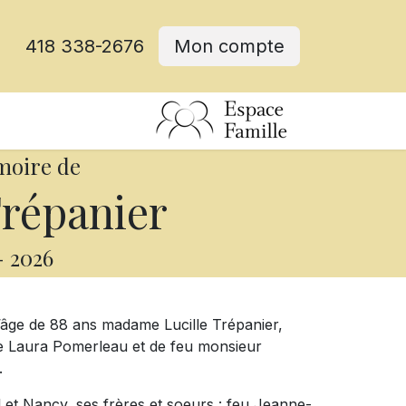
418 338-2676
Mon compte
moire de
Trépanier
-
2026
l’âge de 88 ans madame Lucille Trépanier,
me Laura Pomerleau et de feu monsieur
.
el et Nancy, ses frères et soeurs : feu Jeanne-