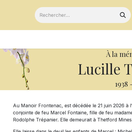
ts
Devenir membre
Votre coopérative
À la mé
Lucille 
1938
Au Manoir Frontenac, est décédée le 21 juin 2026 à 
conjointe de feu Marcel Fontaine, fille de feu mada
Rodolphe Trépanier. Elle demeurait à Thetford Mines
Elle laisse dans le deuil les enfants de Marcel : Mich