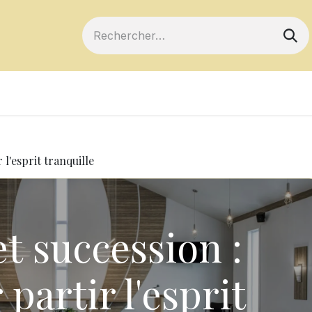
ts
Devenir membre
Votre coopérative
 l'esprit tranquille
t succession :
partir l'esprit