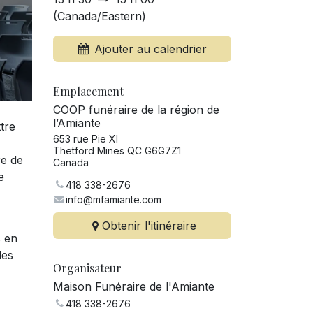
(
Canada/Eastern
)
Ajouter au calendrier
Emplacement
COOP funéraire de la région de
l’Amiante
tre
653 rue Pie XI
Thetford Mines QC G6G7Z1
re de
Canada
e
418 338-2676
info@mfamiante.com
Obtenir l'itinéraire
s en
les
Organisateur
Maison Funéraire de l'Amiante
418 338-2676