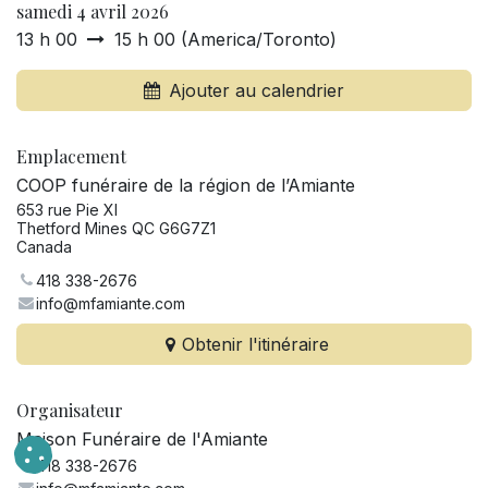
samedi 4 avril 2026
13 h 00
15 h 00
(
America/Toronto
)
Ajouter au calendrier
Emplacement
COOP funéraire de la région de l’Amiante
653 rue Pie XI
Thetford Mines QC G6G7Z1
Canada
418 338-2676
info@mfamiante.com
Obtenir l'itinéraire
Organisateur
Maison Funéraire de l'Amiante
418 338-2676