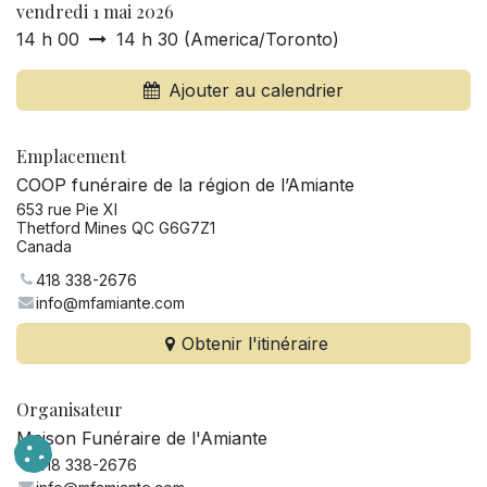
vendredi 1 mai 2026
14 h 00
14 h 30
(
America/Toronto
)
Ajouter au calendrier
Emplacement
COOP funéraire de la région de l’Amiante
653 rue Pie XI
Thetford Mines QC G6G7Z1
Canada
418 338-2676
info@mfamiante.com
Obtenir l'itinéraire
Organisateur
Maison Funéraire de l'Amiante
418 338-2676