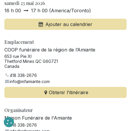
samedi 23 mai 2026
16 h 00
17 h 00
(
America/Toronto
)
Ajouter au calendrier
Emplacement
COOP funéraire de la région de l’Amiante
653 rue Pie XI
Thetford Mines QC G6G7Z1
Canada
418 338-2676
info@mfamiante.com
Obtenir l'itinéraire
Organisateur
Maison Funéraire de l'Amiante
418 338-2676