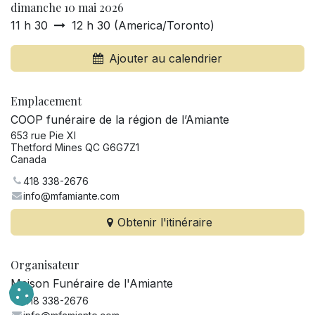
dimanche 10 mai 2026
11 h 30
12 h 30
(
America/Toronto
)
Ajouter au calendrier
Emplacement
COOP funéraire de la région de l’Amiante
653 rue Pie XI
Thetford Mines QC G6G7Z1
Canada
418 338-2676
info@mfamiante.com
Obtenir l'itinéraire
Organisateur
Maison Funéraire de l'Amiante
418 338-2676