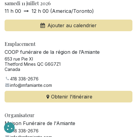
samedi 11 juillet 2026
11 h 00
12 h 00
(
America/Toronto
)
Ajouter au calendrier
Emplacement
COOP funéraire de la région de l’Amiante
653 rue Pie XI
Thetford Mines QC G6G7Z1
Canada
418 338-2676
info@mfamiante.com
Obtenir l'itinéraire
Organisateur
Maison Funéraire de l'Amiante
418 338-2676